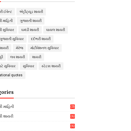
ી ઈવેન્ટ
એટ્ટીટ્યૂડ શાયરી
ી માહિતી
ગુજરાતી શાયરી
ી સુવિચાર
ઘમંડી શાયરી
ઘાયલ શાયરી
ગુજરાતી સુવિચાર
દર્દભરી શાયરી
 શાયરી
મેરેજ
મોટીવેશનલ સુવિચાર
્ઠી
લવ શાયરી
શાયરી
ાટે સુવિચાર
સુવિચાર
સ્ટેટસ શાયરી
ational quotes
gories
ી માહિતી
(3)
તી શાયરી
(6)
(6)