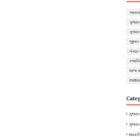
આવનાર
ગુજરાત
ગુજરાત
જીવન 
બેવફા
રજાચિઠ
શાળા મ
motiv
Cate
ગુજરાત
ગુજરા
શાયરી