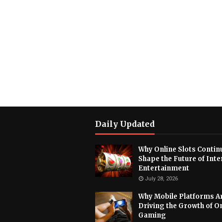
Daily Updated
Why Online Slots Contin
Shape the Future of Inte
Entertainment
July 28, 2026
Why Mobile Platforms A
Driving the Growth of O
Gaming