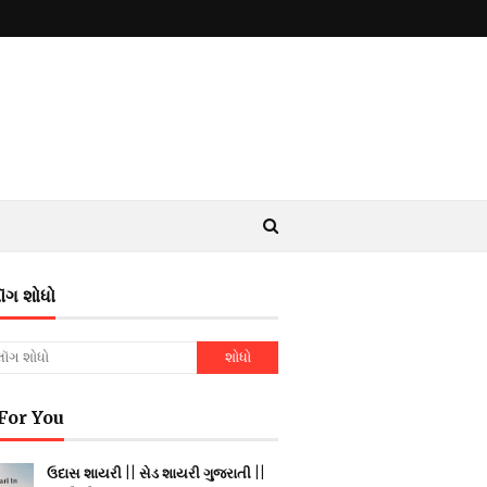
ૉગ શોધો
For You
ઉદાસ શાયરી || સેડ શાયરી ગુજરાતી ||