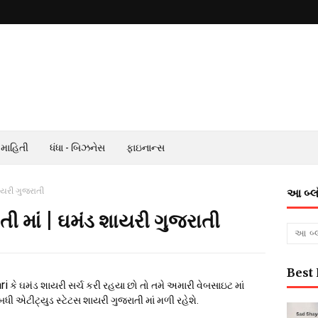
 માહિતી
ધંધા - બિઝનેસ
ફાઇનાન્સ
ાયરી ગુજરાતી
આ બ્લ
ી માં | ઘમંડ શાયરી ગુજરાતી
Best 
ri
કે ઘમંડ શાયરી
સર્ચ કરી રહયા છો તો તમે અમારી વેબસાઇટ માં
એટીટ્યુડ સ્ટેટસ શાયરી ગુજરાતી માં મળી રહેશે.