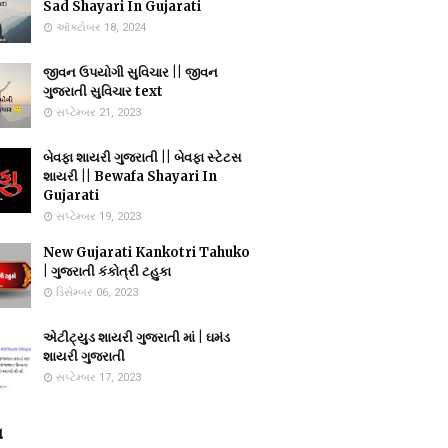
Sad Shayari In Gujarati
ઑક્ટોબર 18, 2024
જીવન ઉપયોગી સુવિચાર || જીવન
ગુજરાતી સુવિચાર text
સપ્ટેમ્બર 21, 2023
બેવફા શાયરી ગુજરાતી || બેવફા સ્ટેટસ
શાયરી || Bewafa Shayari In
Gujarati
સપ્ટેમ્બર 19, 2023
New Gujarati Kankotri Tahuko
| ગુજરાતી કંકોત્રી ટહુકા
ડિસેમ્બર 06, 2023
એટીટ્યુડ શાયરી ગુજરાતી માં | ઘમંડ
શાયરી ગુજરાતી
સપ્ટેમ્બર 17, 2023
સ