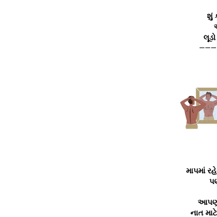
શું
લૂડ
———
માપમાં રહ
પણ
આપણો
નાત માટ