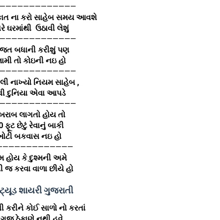
—————————————
ત ના કરો સાહેબ સમય આવશે
ારે ઘરમાંથી ઉઠાવી લેશું
—————————————
જત બધાની કરીશું પણ
લામી તો કોઇની નઇ હો
—————————————
લી નાખ્યો નિયમ સાહેબ ,
વી દુનિયા એવા આપડે
—————————————
ં ખરાબ લાગતો હોય તો
 ફૂટ છેટું રેવાનું બાકી
ોટી બકવાસ નઇ હો
—————————————
ેમ હોય કે દુશ્મની અમે
ી જ કરવા વાળા છીયે હો
ીટ્યૂડ શાયરી ગુજરાતી
ી કરીને કોઈ સાળો નો કરતાં
ગજ ઠેકાણે નથી હવે