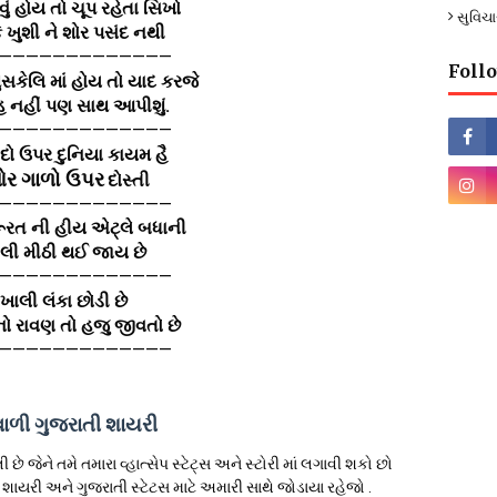
વું હોય તો ચૂપ રહેતા સિખો
સુવિચા
ે ખુશી ને શોર પસંદ નથી
—————————————
Foll
મુસકેલિ માં હોય તો યાદ કરજે
 નહીં પણ સાથ આપીશું.
—————————————
ીદો ઉપર દુનિયા કાયમ હૈ
ર ગાળો ઉપર
દોસ્તી
—————————————
ૂરત ની હીય એટ્લે બધાની
લી મીઠી થઈ જાય છે
—————————————
ખાલી લંકા છોડી છે
ો રાવણ તો હજુ જીવતો છે
—————————————
ાળી ગુજરાતી શાયરી
ે જેને તમે તમારા વ્હાત્સેપ સ્ટેટ્સ અને સ્ટોરી માં લગાવી શકો છો
ાયરી અને ગુજરાતી સ્ટેટસ માટે અમારી સાથે જોડાયા રહેજો .