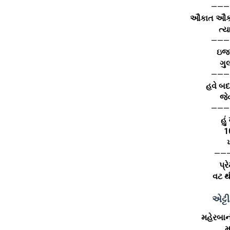
———
ઔકાત ઔકા
ત્ય
———
ઇજ્
ગુ
———
હવે બદ
જે
———
હુ
10
ખ
——
પ્ર
વટ થ
એટ્ટ
મહેરબાન
મ