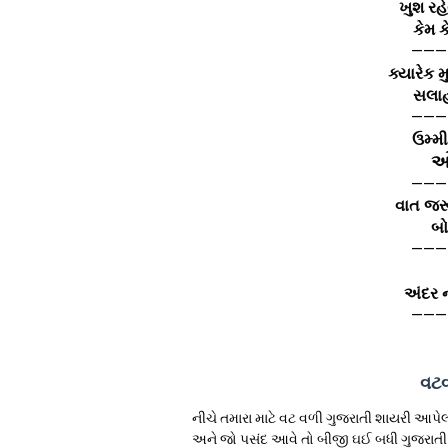
ખુશ રહે
કેમ ક
———
ક્યારેક 
સલાહ
———
ઉમ્મ
ઓ
———
વાત જર
બો
———
અંદર ન
———
વટવ
નીચે તમારા માટે વટ વળી ગુજરાતી શાયરી આપેલી છ
અને જો પસંદ આવે તો બીજી ઘઈ બધી ગુજરાતી શ