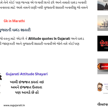
મે તેને કોઈ પણ જગ્યા એ લગાવી શકો છો અને તમારો ઘમંડ બતાવી
ે બતાવવા માટે અમે તમને ઘણી બધી ગુજરાતી શાયરી બતાવીશુ જે તમને
Gk in Marathi
ુજરાતી ઘમંડ શાયરી
જે વસ્તુ માટે એટલે કે
Attitude quotes In Gujarati
અને
ઘમંડ
ી જાણકારી અને ગુજરાતી શાયરી બતાવીએ જેને તમે કોઈપણ
લેબલ્