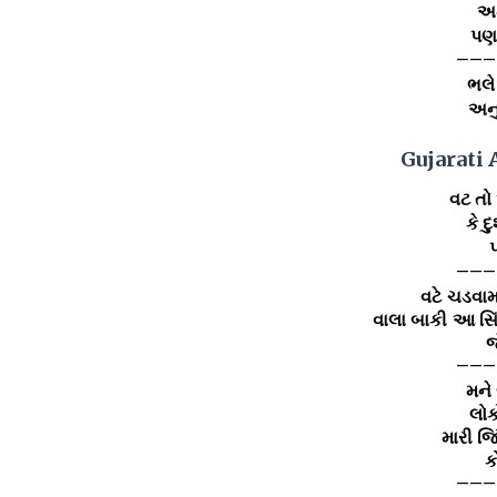
અમ
પણ
———
ભલે
અનુ
Gujarati 
વટ તો
કે 
———
વટે ચડવામા
વાલા બાકી આ સિ
જ
———
મને
લોકો
મારી જિ
ક
———