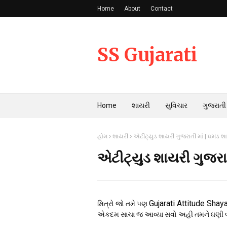
Home
About
Contact
SS Gujarati
Home
શાયરી
સુવિચાર
ગુજરાતી
હોમ
શાયરી
એટીટ્યુડ શાયરી ગુજરાતી માં | ઘમંડ શ
એટીટ્યુડ શાયરી ગુજરાત
Gujarati Attitude Shaya
મિત્રો જો તમે પણ
એકદમ સાચા જ આવ્યા સવો અહી તમને ઘણી બધી 