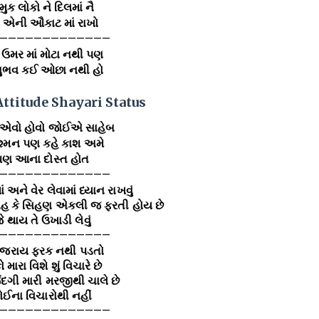
ુક લોકો ને દિલમાં નૈ
 એની ઔકાટ માં રાખો
—————————————
 ઉમર માં મોટા નથી પણ
ભવ કઈ ઓછા નથી હો
Attitude Shayari Status
 એવો હોવો જોઈએ સાહેબ
દુશ્મન પણ કહે કાશ અમે
પણ આના દોસ્ત હોત
—————————————
ં અને વેર લેવામાં ધ્યાન રાખવું
ંહ કે સિહણ એકલી જ ફરતી હોય છે
ે થાય તે ઉખાડી લેવું
—————————————
 જરાય ફરક નથી પડતો
 મારા વિશે શું વિચારે છે
ંદગી મારી મરજીથી ચાલે છે
ોઈના વિચારોથી નહીં
—————————————