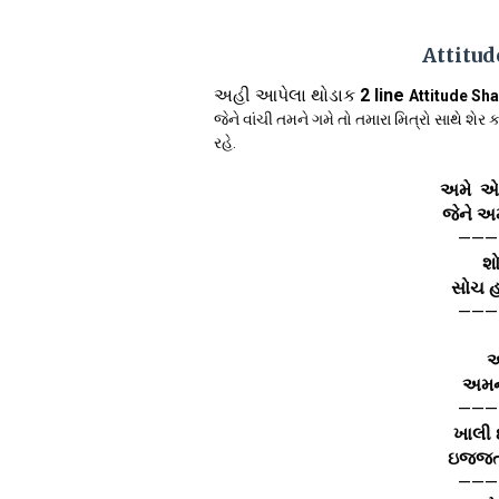
Attitud
અહી આપેલા થોડાક
2 line
Attitude Sha
જેને વાંચી તમને ગમે તો તમારા મિત્રો સાથે શે
રહે.
અમે એમ
જેને અ
———
શ
સોચ હ
———
અ
અમને
———
ખાલી
ઇજ્જત
———