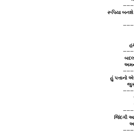
———
રૂપિયા બનશે
———
હમ
———
બદલા
અમને
———
હું પત્તાનો 
જુકા
———
———
જિંદગી આ
આપ
———