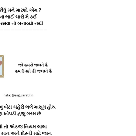
 કીધું મને મારશો એમ ?
આ ભાઈ ચારો મે કઈ
ો રમવા તો બનાવ્યો નથી
—————————————
ેવું બેટા ચહેરો ભલે માસૂમ હોય
 ખોપડી હજુ ગરમ છે
 તો એકજ નિયમ લાલા
ે માન અને દોસ્તી માટે જાન