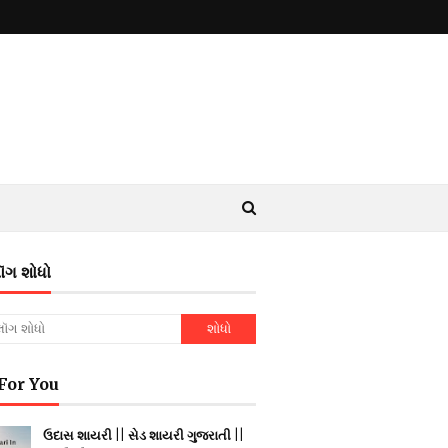
ૉગ શોધો
For You
ઉદાસ શાયરી || સેડ શાયરી ગુજરાતી ||