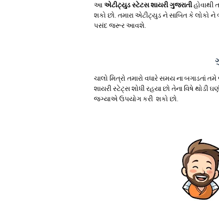
આ
એટીટ્યુડ સ્ટેટસ શાયરી ગુજરાતી
હોવાથી ત
શકો છો. તમારા એટીટ્યુડ ને સાબિત કે લોકો ન
પસંદ જરૂર આવશે.
ગ
ચાલો મિત્રો તમારો વધારે સમય ના બગાડતાં તમે 
શાયરી
સ્ટેટ્સ શોધી રહયા છો તેના વિષે થોડી
ઘણ
જગ્યાએ ઉપયોગ કરી શકો છો.