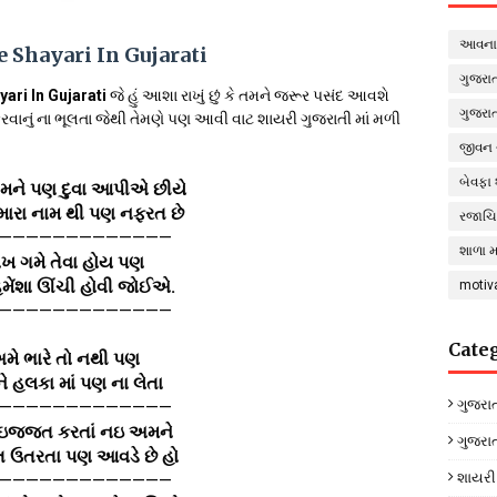
આવનાર
e Shayari In Gujarati
ગુજરાત
yari In Gujarati
જે હું આશા રાખું છું કે તમને જરૂર પસંદ આવશે
ગુજરાત
ર કરવાનું ના ભૂલતા જેથી તેમણે પણ આવી વાટ શાયરી ગુજરાતી માં મળી
જીવન 
બેવફા
ને પણ દુવા આપીએ છીયે
મારા નામ થી પણ નફરત છે
રજાચિઠ
—————————————
શાળા મ
ોખ ગમે તેવા હોય પણ
મેંશા ઊંચી હોવી જોઈએ.
motiv
—————————————
Cate
મે ભારે તો નથી પણ
 હલકા માં પણ ના લેતા
ગુજરાત
—————————————
 ઇજ્જત કરતાં નઇ અમને
ગુજરા
 ઉતરતા પણ આવડે છે હો
શાયરી
—————————————