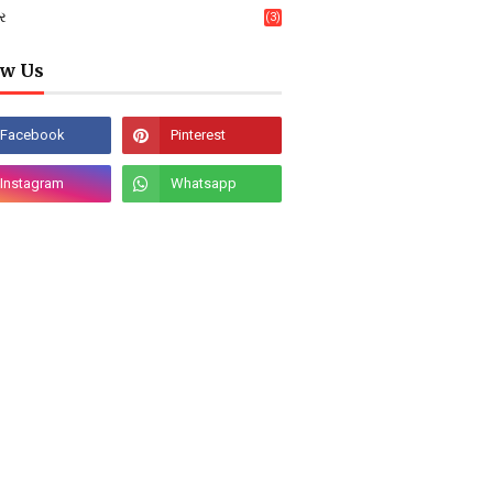
ર
(3)
ow Us