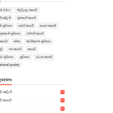
ી ઈવેન્ટ
એટ્ટીટ્યૂડ શાયરી
ી માહિતી
ગુજરાતી શાયરી
ી સુવિચાર
ઘમંડી શાયરી
ઘાયલ શાયરી
ગુજરાતી સુવિચાર
દર્દભરી શાયરી
 શાયરી
મેરેજ
મોટીવેશનલ સુવિચાર
્ઠી
લવ શાયરી
શાયરી
ાટે સુવિચાર
સુવિચાર
સ્ટેટસ શાયરી
ational quotes
gories
ી માહિતી
(3)
તી શાયરી
(6)
(6)