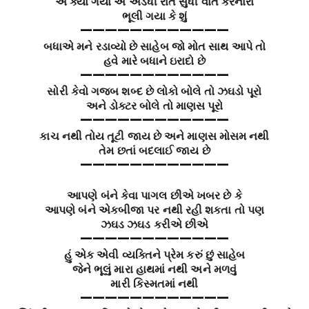
એ ક્યાં ગયા એ અડધી રાત સુધી વાત કરનારા
ભૂલી ગયા કે શું
————————————
બધાએ મને રડાવ્યો છે સાહેબ જો મોત સાથ આપે તો
હવે મારે બધાને ઇરાદો છે
————————————
સોરી કેવો ગજબ શબ્દ છે લોકો બોલે તો ઝઘડો પૂરો
અને ડોક્ટર બોલે તો માણસ પૂરો
————————————
કાચ નથી તોય તૂટી જાય છે અને માણસ મોસમ નથી
તેમ છતાં બદલાઈ જાય છે
————————————
આપણે બંને કેવા પાગલ છીએ ખબર છે કે
આપણે બંને એકબીજા પર નથી રહી શકતા તો પણ
ઝઘડ ઝઘડ કરીએ છીએ
————————————
હું એક એવી વ્યક્તિને પ્રેમ કરું છું સાહેબ
જેને ભૂલું મારા હાથમાં નથી અને મળવું
મારી કિસ્મતમાં નથી
————————————