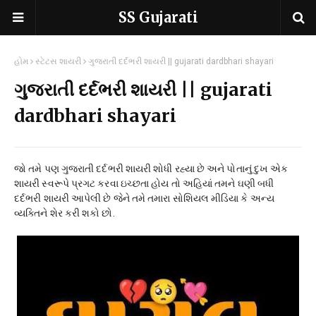
SS Gujarati
હોમ
સ્ટેટસ શાયરી
ગુજરાતી દર્દભરી શાયરી || gujarati dardbhari shayari
ગુજરાતી દર્દભરી શાયરી || gujarati
dardbhari shayari
જો તમે પણ ગુજરાતી દર્દભરી શાયરી શોધી રહ્યા છે અને પોતાનું દુખ એક
શાયરી સ્વરૂપે પ્રગટ કરવા ઇચ્છતા હોય તો અહિયાં તમને ઘણી બધી
દર્દભરી શાયરી આપેલી છે જેને તમે તમારા સોશિયલ મીડિયા કે અન્ય
વ્યક્તિને શેર કરી શકો છો.