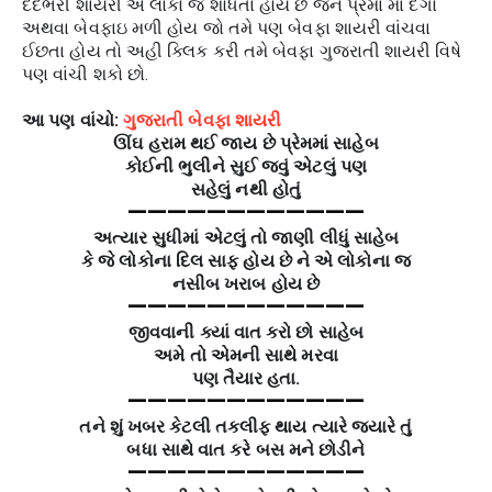
દર્દભરી શાયરી એ લોકો જ શોધતા હોય છે જેને પ્રમા માં દગો
અથવા બેવફાઇ મળી હોય જો તમે પણ બેવફા શાયરી વાંચવા
ઈછતા હોય તો અહી ક્લિક કરી તમે બેવફા ગુજરાતી શાયરી વિષે
પણ વાંચી શકો છો.
આ પણ વાંચો:
ગુજરાતી બેવફા શાયરી
ઊંઘ હરામ થઈ જાય છે પ્રેમમાં સાહેબ
કોઈની ભુલીને સુઈ જવું એટલું પણ
સહેલું નથી હોતું
————————————
અત્યાર સુધીમાં એટલું તો જાણી લીધું સાહેબ
કે જે લોકોના દિલ સાફ હોય છે ને એ લોકોના જ
નસીબ ખરાબ હોય છે
————————————
જીવવાની ક્યાં વાત કરો છો સાહેબ
અમે તો એમની સાથે મરવા
પણ તૈયાર હતા.
————————————
તને શું ખબર કેટલી તકલીફ થાય ત્યારે જ્યારે તું
બધા સાથે વાત કરે બસ મને છોડીને
————————————