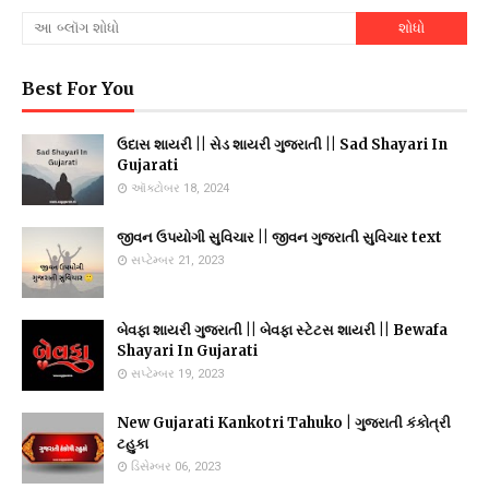
Best For You
ઉદાસ શાયરી || સેડ શાયરી ગુજરાતી || Sad Shayari In
Gujarati
ઑક્ટોબર 18, 2024
જીવન ઉપયોગી સુવિચાર || જીવન ગુજરાતી સુવિચાર text
સપ્ટેમ્બર 21, 2023
બેવફા શાયરી ગુજરાતી || બેવફા સ્ટેટસ શાયરી || Bewafa
Shayari In Gujarati
સપ્ટેમ્બર 19, 2023
New Gujarati Kankotri Tahuko | ગુજરાતી કંકોત્રી
ટહુકા
ડિસેમ્બર 06, 2023