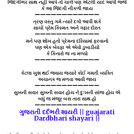
જિંદગીભર સાથ નહીં આપે તો ચાલે પણ એટલી યાદ આપી જજે
કે આ જિંદગી નીકળી જાય
————————————
ત્રણ વસ્તુ ગમે ત્યારે દગો આપી શકે
સાચો પ્રેમ કિસ્મત અને ગદ્દાર દોસ્ત
————————————
મને પણ શોખ હતો પ્રેમના દરિયામાં ફરવાનો
પણ એક બેવફા એ એવો ડુબાડીયો
કે કિનારો જ ના મળ્યો
————————————
કેટલા ખુશ થઈ જવાય જ્યારે કોઈ ગમતી વ્યક્તિ
અચાનક જ મળવા આવી જાય
————————————
સુખની સવાર સુખની સવાર હોય ને દુઃખની સાંજ હોય એ
બધું જ મંજૂર બસ તારા સાથ હો
————————————
ગુજરાતી દર્દભરી શાયરી || guajarati
Dardbhari shayari ||