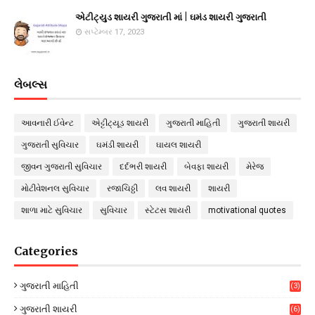
એટીટ્યુડ શાયરી ગુજરાતી માં | ઘમંડ શાયરી ગુજરાતી
સપ્ટેમ્બર 17, 2023
લેબલ્સ
આવનારી ઈવેન્ટ
એટ્ટીટ્યૂડ શાયરી
ગુજરાતી માહિતી
ગુજરાતી શાયરી
ગુજરાતી સુવિચાર
ઘમંડી શાયરી
ઘાયલ શાયરી
જીવન ગુજરાતી સુવિચાર
દર્દભરી શાયરી
બેવફા શાયરી
મેરેજ
મોટીવેશનલ સુવિચાર
રજાચિઠ્ઠી
લવ શાયરી
શાયરી
શાળા માટે સુવિચાર
સુવિચાર
સ્ટેટસ શાયરી
motivational quotes
Categories
ગુજરાતી માહિતી
(3)
ગુજરાતી શાયરી
(6)