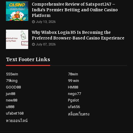
Comprehensive Review of Satsport247 –
India's Premier Betting and Online Casino
Platform
July 13, 2026
Why Winbox Login H5 Is Becoming the
Preferred Browser-Based Casino Experience
July 07, 2026
Text Footer Links
555win
78win
79king
99 win
GOOD88
HM88
jun88
nego77
new88
Pgslot
u888
ufa656
ufabet168
สล็อตเว็บตรง
หวยออนไลน์