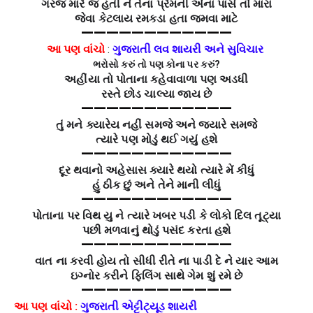
ગરજ મારે જ હતી ને તેના પ્રેમની એના પાસે તો મારા
જેવા કેટલાય રમકડા હતા જમવા માટે
————————————
આ પણ વાંચો
:
ગુજરાતી લવ શાયરી અને સુવિચાર
ભરોસો કરું તો પણ કોના પર કરું?
અહીંયા તો પોતાના કહેવાવાળા પણ અડધી
રસ્તે છોડ ચાલ્યા જાય છે
————————————
તું મને ક્યારેય નહીં સમજે અને જ્યારે સમજે
ત્યારે પણ મોડું થઈ ગયું હશે
————————————
દૂર થવાનો અહેસાસ ક્યારે થયો ત્યારે મેં કીધું
હું ઠીક છું અને તેને માની લીધું
————————————
પોતાના પર વિથ યુ ને ત્યારે ખબર પડી કે લોકો દિલ તૂટ્યા
પછી મળવાનું થોડું પસંદ કરતા હશે
————————————
વાત ના કરવી હોય તો સીધી રીતે ના પાડી દે ને યાર આમ
ઇગ્નોર કરીને ફિલિંગ સાથે ગેમ શું રમે છે
————————————
આ પણ વાંચો :
ગુજરાતી એટ્ટીટ્યૂડ શાયરી