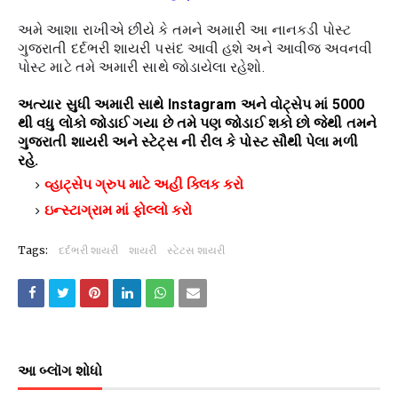
અમે આશા રાખીએ છીયે કે તમને અમારી આ નાનકડી પોસ્ટ
ગુજરાતી દર્દભરી શાયરી પસંદ આવી હશે અને આવીજ અવનવી
પોસ્ટ માટે તમે અમારી સાથે જોડાયેલા રહેશો.
અત્યાર સુધી અમારી સાથે Instagram અને વોટ્સેપ માં 5000
થી વધુ લોકો જોડાઈ ગયા છે તમે પણ જોડાઈ શકો છો જેથી તમને
ગુજરાતી શાયરી અને સ્ટેટ્સ ની રીલ કે પોસ્ટ સૌથી પેલા મળી
રહે.
વ્હાટ્સેપ ગ્રુપ માટે અહી ક્લિક કરો
ઇન્સ્ટાગ્રામ માં ફોલ્લો કરો
Tags:
દર્દભરી શાયરી
શાયરી
સ્ટેટસ શાયરી
આ બ્લૉગ શોધો